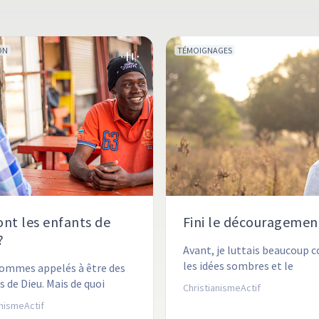
ON
TÉMOIGNAGES
ont les enfants de
Fini le découragemen
?
Avant, je luttais beaucoup c
les idées sombres et le 
ommes appelés à être des 
découragement. Voici comm
 de Dieu. Mais de quoi 
ChristianismeActif
les choses ont changé.
nous besoin pour être 
anismeActif
s enfants de Dieu ?