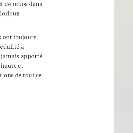
t de repos dans
glorieux
s ont toujours
édulité a
 jamais apporté
 haute et
rlons de tout ce