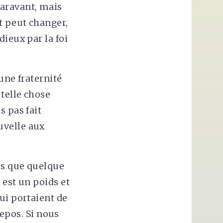
paravant, mais
t peut changer,
ieux par la foi
une fraternité
 telle chose
s pas fait
uvelle aux
is que quelque
 est un poids et
ui portaient de
repos. Si nous