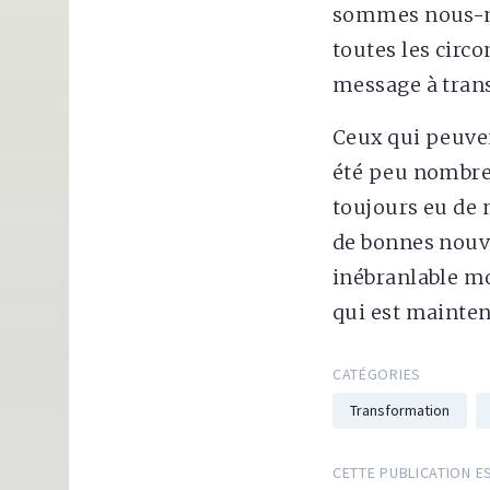
sommes nous-mê
toutes les circ
message à trans
Ceux qui peuven
été peu nombreu
toujours eu de
de bonnes nouve
inébranlable mo
qui est maintena
CATÉGORIES
Transformation
CETTE PUBLICATION E