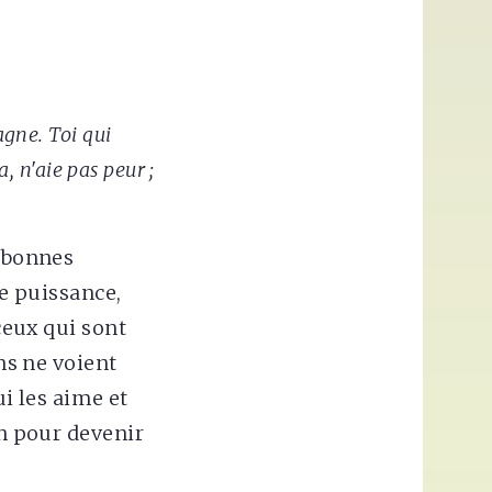
gne. Toi qui
, n'aie pas peur ;
e bonnes
te puissance,
 ceux qui sont
ens ne voient
ui les aime et
in pour devenir