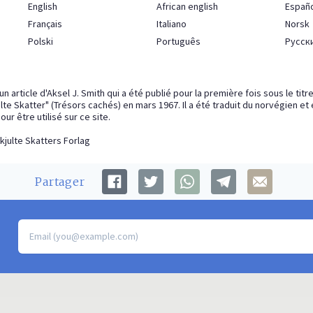
English
African english
Españ
Français
Italiano
Norsk
Polski
Português
Русск
un article d'Aksel J. Smith qui a été publié pour la première fois sous le tit
te Skatter" (Trésors cachés) en mars 1967. Il a été traduit du norvégien et
ur être utilisé sur ce site.
kjulte Skatters Forlag
Partager