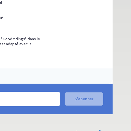
ol
ий
re "Good tidings" dans le
 est adapté avec la