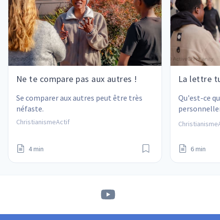
Ne te compare pas aux autres !
La lettre t
Se comparer aux autres peut être très 
Qu'est-ce qu
néfaste.
personnelle
je traite les
ChristianismeActif
ChristianismeA
4 min
6 min