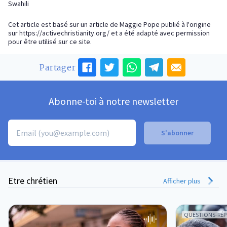
Swahili
Cet article est basé sur un article de Maggie Pope publié à l'origine
sur
https://activechristianity.org/
et a été adapté avec permission
pour être utilisé sur ce site.
Partager
Abonne-toi à notre newsletter
Etre chrétien
Afficher plus
QUESTIONS-RÉ