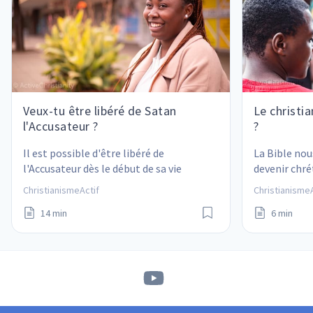
Veux-tu être libéré de Satan
Le christia
l'Accusateur ?
?
Il est possible d'être libéré de 
La Bible nou
l'Accusateur dès le début de sa vie 
devenir chré
chrétienne !
à notre propr
ChristianismeActif
ChristianismeA
vraiment la 
14 min
6 min