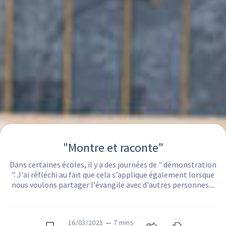
"Montre et raconte"
Dans certaines écoles, il y a des journées de " démonstration
". J'ai réfléchi au fait que cela s'applique également lorsque
nous voulons partager l'évangile avec d'autres personnes....
16/03/2021
—
7 mins