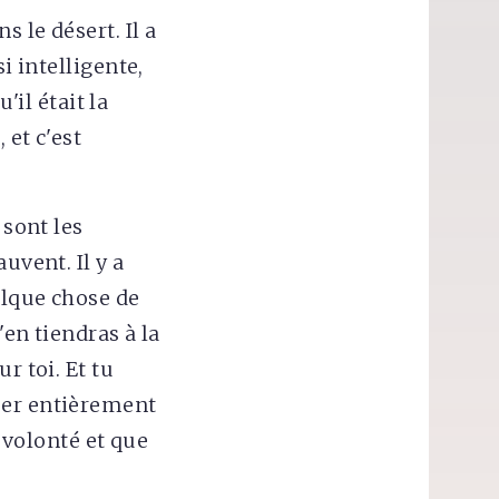
 le désert. Il a
i intelligente,
'il était la
 et c'est
 sont les
uvent. Il y a
elque chose de
'en tiendras à la
r toi. Et tu
ser entièrement
a volonté et que