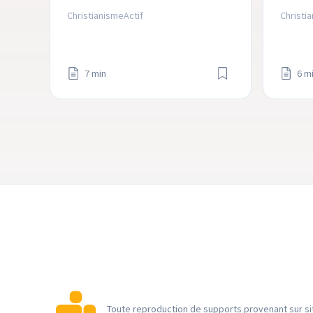
vivre et grandir, elle peut détruire 
péché -
ChristianismeActif
Christi
ta vie.
souffra
7 min
6 m
Toute reproduction de supports provenant sur sit