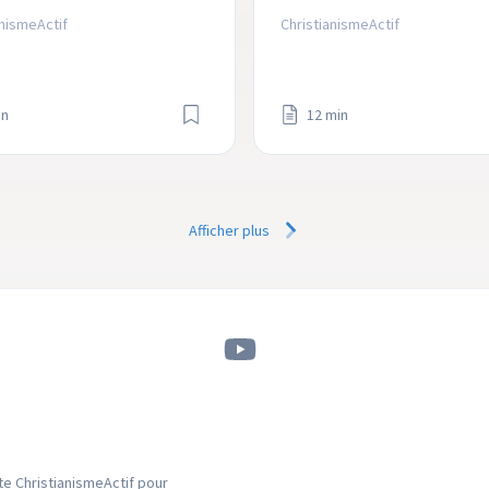
 qui est la racine de toute 
suis l'une d'entre elles.
anismeActif
ChristianismeActif
nce.
in
12 min
Afficher plus
e ChristianismeActif pour