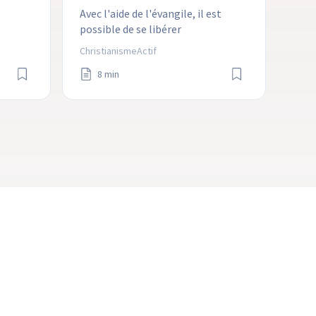
Avec l'aide de l'évangile, il est 
possible de se libérer 
complètement de la 
ChristianismeActif
pornographie.
8 min