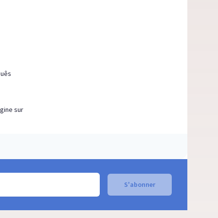
guês
igine sur