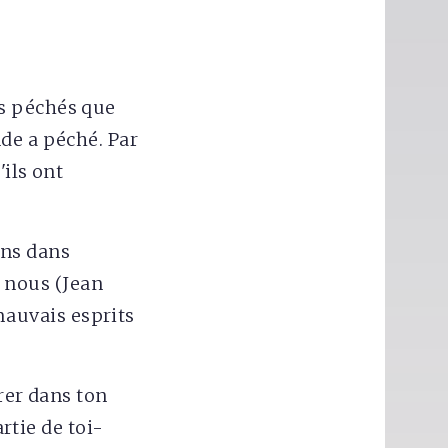
s péchés que
de a péché. Par
ils ont
ons dans
 nous (Jean
 mauvais esprits
trer dans ton
artie de toi-