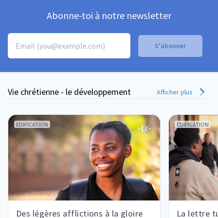
Abonne-toi à notre newsletter
Vie chrétienne - le développement
Afficher plus
EDIFICATION
EDIFICATION
Des légères afflictions à la gloire
La lettre t