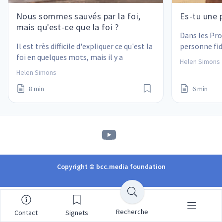
Nous sommes sauvés par la foi,
Es-tu une 
mais qu'est-ce que la foi ?
Dans les Prov
Il est très difficile d'expliquer ce qu'est la 
personne fidè
foi en quelques mots, mais il y a 
Fais-tu part
Helen Simons
quelques éléments importants qui 
?
Helen Simons
peuvent nous aider à bien la comprendre.
8 min
6 min
Copyright © bcc.media foundation
Recherche
Contact
Signets