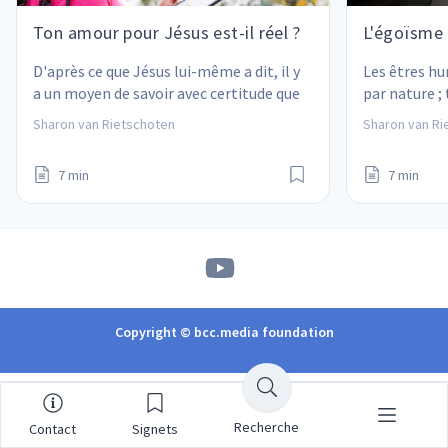
Ton amour pour Jésus est-il réel ?
L'égoïsme 
D'après ce que Jésus lui-même a dit, il y 
Les êtres hu
a un moyen de savoir avec certitude que 
par nature ;
notre relation avec lui est réelle.
Mais nous n
Sharon van Rietschoten
Sharon van Ri
rester ainsi !
7 min
7 min
Copyright © bcc.media foundation
Recherche
Contact
Signets