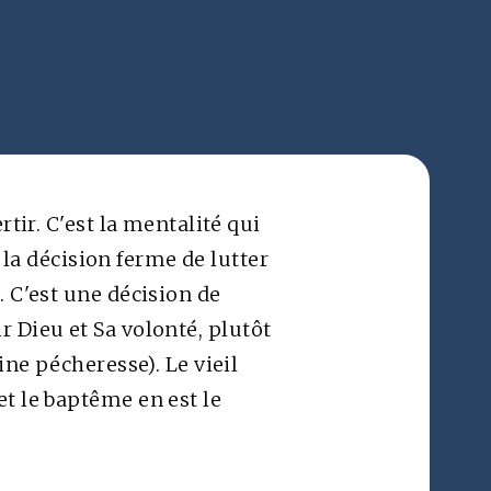
Africain français ▽
Contact
tir. C'est la mentalité qui
s la décision ferme de lutter
. C'est une décision de
vir Dieu et Sa volonté, plutôt
ine pécheresse). Le vieil
t le baptême en est le