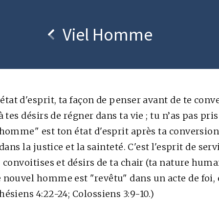
ssaire
A propos
Viel Homme
tat d'esprit, ta façon de penser avant de te conver
 tes désirs de régner dans ta vie ; tu n’as pas pri
 homme" est ton état d'esprit après ta conversion
e ChristianismeActif pour
ans la justice et la sainteté. C'est l'esprit de ser
tion préalable. © Stiftelsen
 convoitises et désirs de ta chair (ta nature huma
 nouvel homme est "revêtu" dans un acte de foi, e
ésiens 4:22-24; Colossiens 3:9-10.)