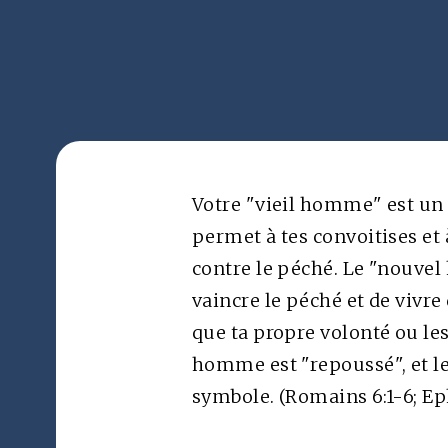
Sujets
Glo
Par l'Église chrétienne de Brunstad en Afrique
Votre "vieil homme" est un é
permet à tes convoitises et à
contre le péché. Le "nouvel
Toute reproduction de supports provenant sur sit
vaincre le péché et de vivre d
une utilisation externe est interdite sans autorisa
Skjulte Skatters Forlag
que ta propre volonté ou les
homme est "repoussé", et le
symbole. (Romains 6:1-6; Eph