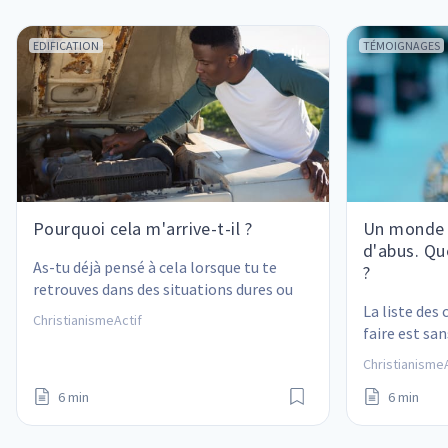
EDIFICATION
TÉMOIGNAGES
Pourquoi cela m'arrive-t-il ?
Un monde p
d'abus. Que
As-tu déjà pensé à cela lorsque tu te 
?
retrouves dans des situations dures ou 
difficiles ?
La liste des 
ChristianismeActif
faire est sans
petite partie
ChristianismeA
6 min
6 min