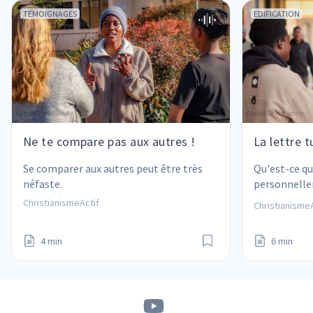
TÉMOIGNAGES
EDIFICATION
Ne te compare pas aux autres !
La lettre t
Se comparer aux autres peut être très 
Qu'est-ce qu
néfaste.
personnelle
je traite les
ChristianismeActif
ChristianismeA
4 min
6 min