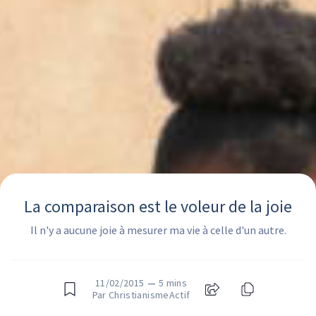
La comparaison est le voleur de la joie
Il n'y a aucune joie à mesurer ma vie à celle d'un autre.
11/02/2015
—
5 mins
Par ChristianismeActif