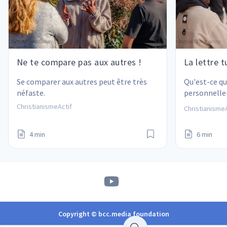
Ne te compare pas aux autres !
La lettre t
Se comparer aux autres peut être très 
Qu'est-ce qu
néfaste.
personnelle
je traite les
ChristianismeActif
ChristianismeA
4 min
6 min
Copyright © bcc.media foundation