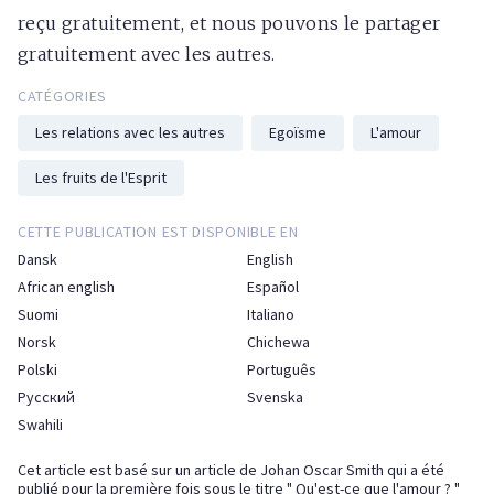
reçu gratuitement, et nous pouvons le partager
gratuitement avec les autres.
CATÉGORIES
Les relations avec les autres
Egoïsme
L'amour
Les fruits de l'Esprit
CETTE PUBLICATION EST DISPONIBLE EN
Dansk
English
African english
Español
Suomi
Italiano
Norsk
Chichewa
Polski
Português
Русский
Svenska
Swahili
Cet article est basé sur un article de Johan Oscar Smith qui a été
publié pour la première fois sous le titre " Qu'est-ce que l'amour ? "