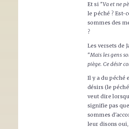
Et si "
Va et ne p
le péché ? Est-c
sommes des ment
?
Les versets de 
"
Mais les gens so
piège. Ce désir c
Il y a du péché
désirs (le péch
veut dire lorsqu
signifie pas qu
sommes d'accor
leur disons oui