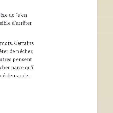
tère de "s'en
sible d'arrêter
 mots. Certains
êter de pécher,
autres pensent
cher parce qu'il
osé demander :