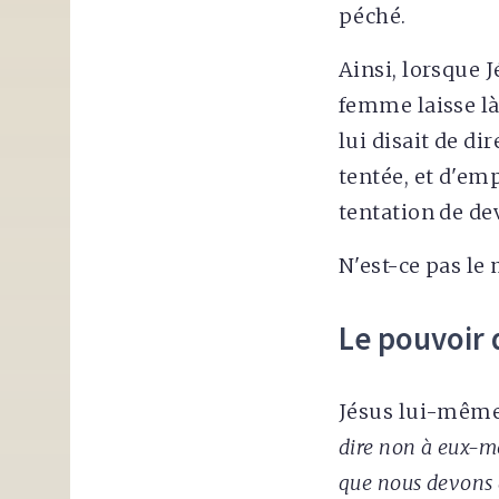
péché.
Ainsi, lorsque J
femme laisse là
lui disait de di
tentée, et d'em
tentation de de
N'est-ce pas l
Le pouvoir d
Jésus lui-même 
dire non à eux-mê
que nous devons d