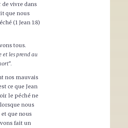
 de vivre dans
rit que nous
hé (1 Jean 1:8)
avons tous.
e et les prend au
mort
".
ont nos mauvais
est ce que Jean
voir le péché ne
e lorsque nous
 et que nous
vons fait un