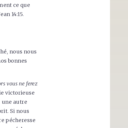
ement ce que
 Jean 14:15.
ché, nous nous
 nos bonnes
ors vous ne ferez
vie victorieuse
s une autre
prit. Si nous
ure pécheresse