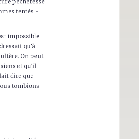
ature pécheresse
ommes tentés -
 est impossible
dressait qu'à
dultère. On peut
iens et qu'il
ait dire que
 nous tombions