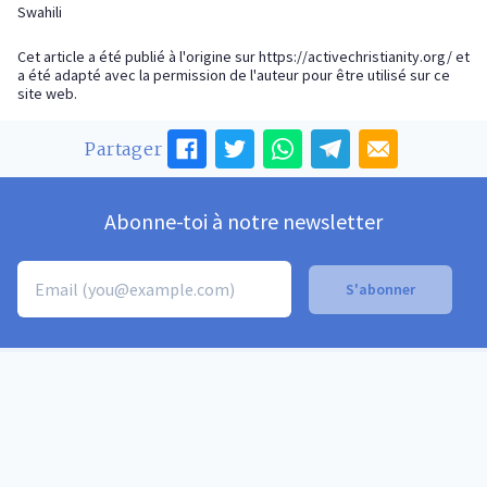
Swahili
Cet article a été publié à l'origine sur
https://activechristianity.org/
et
a été adapté avec la permission de l'auteur pour être utilisé sur ce
site web.
Partager
Abonne-toi à notre newsletter
QUESTIONS-RÉPONSES
QUESTIONS-RÉ