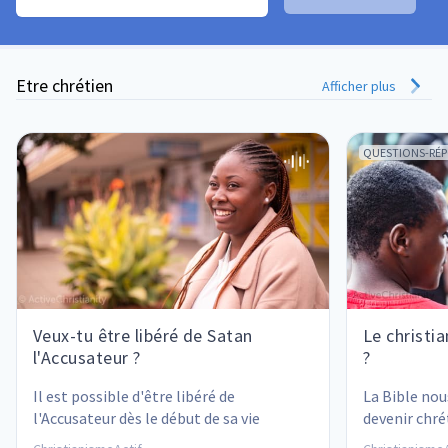
Etre chrétien
Afficher plus
QUESTIONS-RÉ
Veux-tu être libéré de Satan
Le christia
l'Accusateur ?
?
Il est possible d'être libéré de 
La Bible nou
l'Accusateur dès le début de sa vie 
devenir chré
chrétienne !
à notre propr