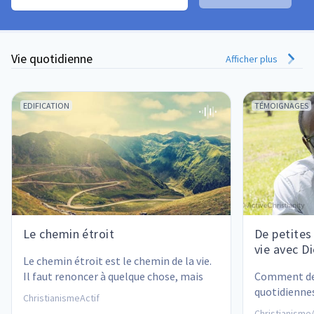
Vie quotidienne
Afficher plus
EDIFICATION
TÉMOIGNAGES
Le chemin étroit
De petites
vie avec Di
Le chemin étroit est le chemin de la vie. 
Il faut renoncer à quelque chose, mais 
Comment des
les résultats sont étonnants !
quotidienne
ChristianismeActif
relation ave
ChristianismeA