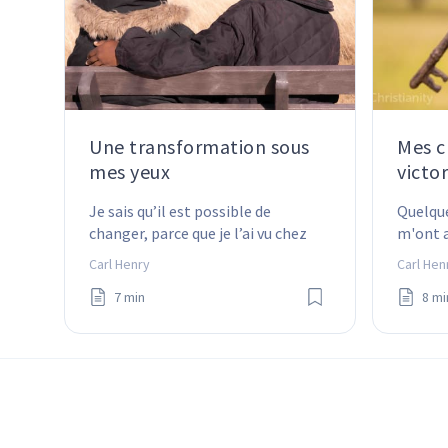
Une transformation sous
Mes c
mes yeux
victo
Je sais qu’il est possible de 
Quelqu
changer, parce que je l’ai vu chez 
m'ont a
ma mère
épanoui
Carl Henry
Carl Hen
égaleme
7 min
8 mi