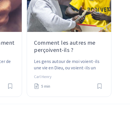
mment
Comment les autres me
perçoivent-ils ?
ter de 
Les gens autour de moi voient-ils 
une vie en Dieu, ou voient-ils un 
homme qui réagit souvent selon sa 
Carl Henry
nature ?
5 min