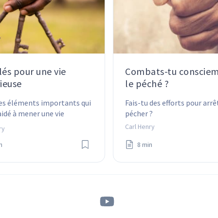
lés pour une vie
Combats-tu conscie
rieuse
le péché ?
es éléments importants qui 
Fais-tu des efforts pour arrê
idé à mener une vie 
pécher ?
e et qui pourraient 
Carl Henry
ry
nt t'aider.
n
8 min