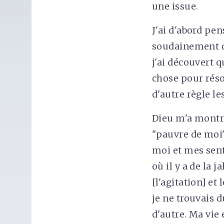
une issue.
J'ai d'abord pe
soudainement da
j'ai découvert 
chose pour réso
d'autre règle l
Dieu m'a montré
"pauvre de moi"
moi et mes sent
où il y a de la 
[l'agitation] et 
je ne trouvais 
d'autre. Ma vie 