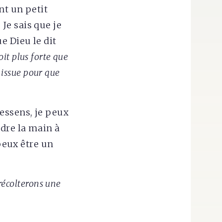
nt un petit
Je sais que je
e Dieu le dit
oit plus forte que
 issue pour que
essens, je peux
ndre la main à
 peux être un
récolterons une