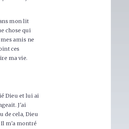
dans mon lit
ue chose qui
e mes amis ne
oint ces
ire ma vie.
ié Dieu et lui ai
eait. J'ai
u de cela, Dieu
 Il m'a montré