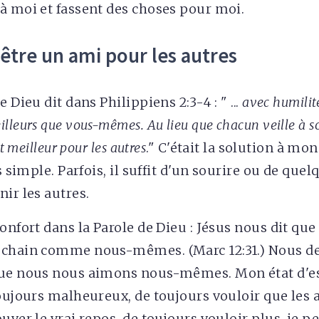
à moi et fassent des choses pour moi.
 être un ami pour les autres
e Dieu dit dans Philippiens 2:3-4 : " ...
avec humilité
lleurs que vous-mêmes. Au lieu que chacun veille à so
st meilleur pour les autres
." C'était la solution à mo
ès simple. Parfois, il suffit d'un sourire ou de que
ir les autres.
confort dans la Parole de Dieu : Jésus nous dit qu
ochain comme nous-mêmes. (Marc 12:31.) Nous de
que nous nous aimons nous-mêmes. Mon état d'es
toujours malheureux, de toujours vouloir que les 
uver le vrai repos, de toujours vouloir plus, je p