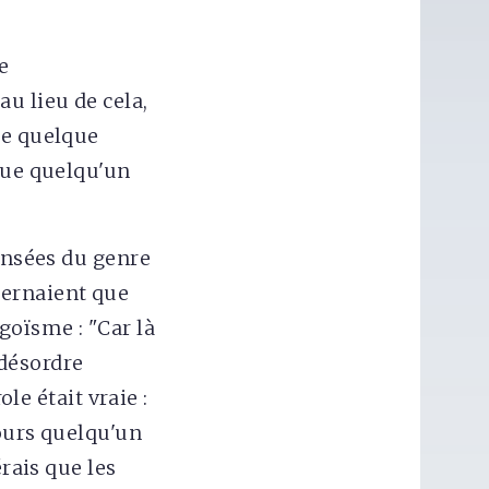
e
u lieu de cela,
re quelque
que quelqu'un
pensées du genre
cernaient que
goïsme : "Car là
 désordre
ole était vraie :
jours quelqu'un
érais que les