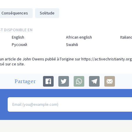
Conséquences
Solitude
ST DISPONIBLE EN
English
African english
Italian
Русский
Swahili
 un article de John Owens publié à l'origine sur
https://activechristianity.or
isé sur ce site.
Partager