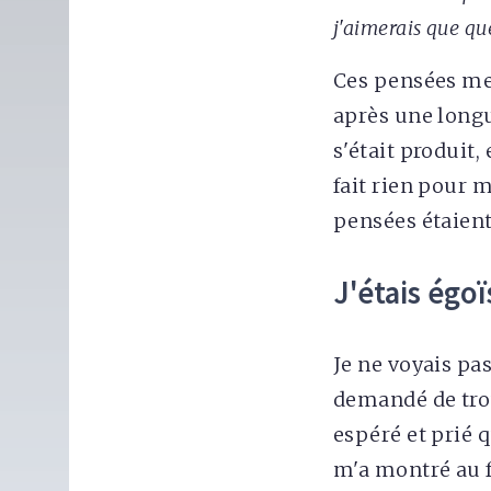
j'aimerais que qu
Ces pensées me t
après une longu
s'était produit
fait rien pour 
pensées étaient
J'étais égoï
Je ne voyais pas 
demandé de trou
espéré et prié 
m'a montré au f