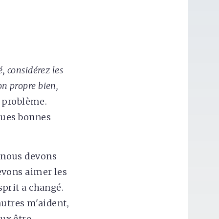
, considérez les
n propre bien,
n problème.
lques bonnes
e nous devons
vons aimer les
prit a changé.
autres m'aident,
eux être