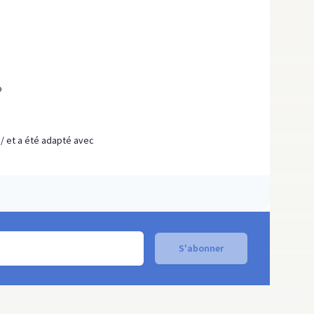
o
g/
et a été adapté avec