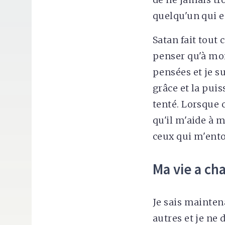
quelqu'un qui es
Satan fait tout 
penser qu'à moi
pensées et je s
grâce et la pui
tenté. Lorsque c
qu'il m'aide à 
ceux qui m'ent
Ma vie a ch
Je sais maintena
autres et je ne 