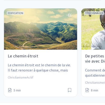
EDIFICATION
TÉMOIGNAGES
Le chemin étroit
De petites
vie avec Di
Le chemin étroit est le chemin de la vie. 
Il faut renoncer à quelque chose, mais 
Comment des
les résultats sont étonnants !
quotidienne
ChristianismeActif
relation ave
ChristianismeA
5 min
8 min