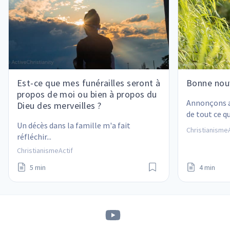
Est-ce que mes funérailles seront à
Bonne nouv
propos de moi ou bien à propos du
Annonçons av
Dieu des merveilles ?
de tout ce q
Un décès dans la famille m'a fait 
la foi en Jés
ChristianismeA
réfléchir...
ChristianismeActif
5 min
4 min