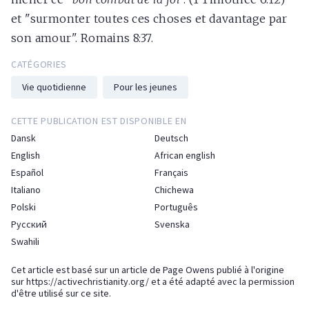
et "surmonter toutes ces choses et davantage par
son amour". Romains 8:37.
CATÉGORIES
Vie quotidienne
Pour les jeunes
CETTE PUBLICATION EST DISPONIBLE EN
Dansk
Deutsch
English
African english
Español
Français
Italiano
Chichewa
Polski
Português
Русский
Svenska
Swahili
Cet article est basé sur un article de Page Owens publié à l'origine
sur
https://activechristianity.org/
et a été adapté avec la permission
d'être utilisé sur ce site.