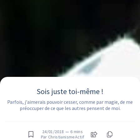
Sois juste toi-même !
Parfois, j'aimerais pouvoir cesser, comme par magie, de me
préoccuper de ce que les autres pensent de moi.
24/01/2018
—
6 mins
Par ChristianismeActif