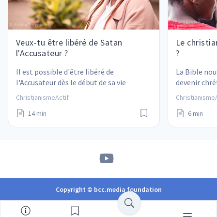
Veux-tu être libéré de Satan
Le christia
l'Accusateur ?
?
Il est possible d'être libéré de 
La Bible nou
l'Accusateur dès le début de sa vie 
devenir chré
chrétienne !
à notre propr
ChristianismeActif
ChristianismeA
vraiment la 
14 min
6 min
Copyright © bcc.media foundation