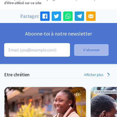
d'être utilisé sur ce site.
Partager
Abonne-toi à notre newsletter
Etre chrétien
Afficher plus
QUESTIONS-RÉ