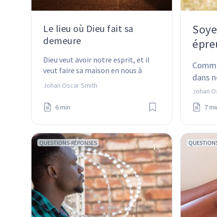
Soyez
Le lieu où Dieu fait sa
demeure
épre
Dieu veut avoir notre esprit, et il 
Commen
veut faire sa maison en nous à 
dans n
nouveau. Comment s'y prend-il ?
Johan Oscar Smith
Johan O
6 min
7 mi
QUESTIONS-RÉPONSES
QUESTION