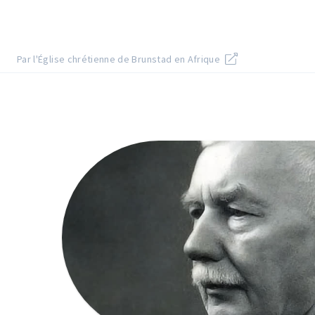
Par l'Église chrétienne de Brunstad en Afrique