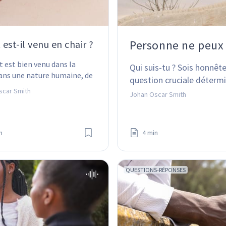
Personne ne peux 
 est-il venu en chair ?
t est bien venu dans la 
Qui suis-tu ? Sois honnêt
dans une nature humaine, de 
question cruciale détermi
nre de nature s'agissait-il ? 
scar Smith
Johan Oscar Smith
i cela est-il important ?
n
4 min
QUESTIONS-RÉPONSES