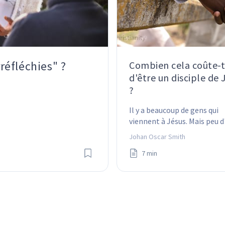
rréfléchies" ?
Combien cela coûte-t-
d'être un disciple de 
?
Il y a beaucoup de gens qui 
viennent à Jésus. Mais peu d
elles deviennent des disciple
Johan Oscar Smith
7 min