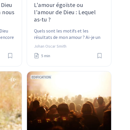
 Dieu
L'amour égoïste ou
n nous
l'amour de Dieu : Lequel
as-tu ?
Dieu 
Quels sont les motifs et les 
 encore 
résultats de mon amour ? Ai-je un 
nous 
amour qui ne pense qu'à moi ou un 
Johan Oscar Smith
amour désintéressé qui donne la 
5 min
vie ?
EDIFICATION