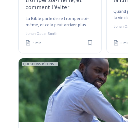
comment l'éviter
Quand j
la vie d
La Bible parle de se tromper soi-
bonne 
même, et cela peut arriver plus 
Johan O
marcher
facilement que tu ne le penses. 
Johan Oscar Smith
Mais il existe aussi un moyen facile 
5 min
8 mi
de l'éviter.
QUESTIONS-RÉPONSES