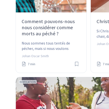
Comment pouvons-nous
Christ
nous considérer comme
Si Chris
morts au péché ?
chair, 
quel ge
Nous sommes tous tentés de 
Johan O
Pourquo
pécher, mais si nous voulons 
vaincre le péché, nous devons agir !
Johan Oscar Smith
7 min
7 mi
EDIFICATION