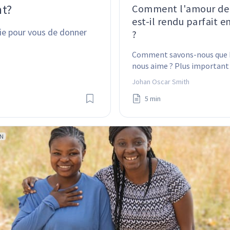
nt?
Comment l'amour de
est-il rendu parfait e
ie pour vous de donner 
?
Comment savons-nous que 
nous aime ? Plus important
: Comment Dieu sait-il que 
Johan Oscar Smith
l'aimons ?
5 min
ON