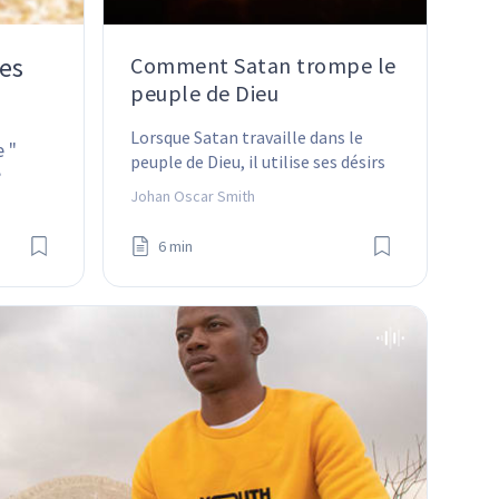
les
Comment Satan trompe le
peuple de Dieu
Lorsque Satan travaille dans le 
 " 
peuple de Dieu, il utilise ses désirs 
?
naturels et les choses qui 
Johan Oscar Smith
l'attirent.
6 min