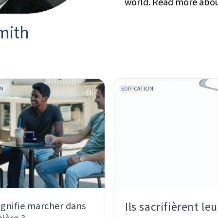
world. Read more abo
mith
ON
EDIFICATION
Ils sacrifièrent leu
ignifie marcher dans
mière ?