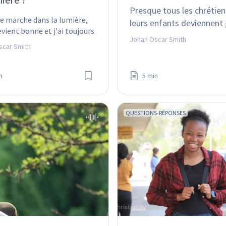
Presque tous les chrétiens
e marche dans la lumière, 
leurs enfants deviennent 
evient bonne et j'ai toujours 
Dieu veut pour nous !
Johan Oscar Smith
conscience. Mais comment 
scar Smith
 dans la lumière ?
n
5 min
QUESTIONS-RÉPONSES