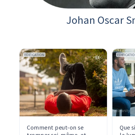
Johan Oscar S
EDIFICATION
EDIFICATI
Comment peut-on se
Que s
tromper soi-même, et
la lu