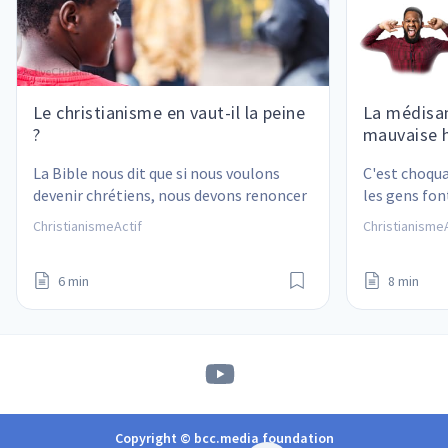
Le christianisme en vaut-il la peine
La médisan
?
mauvaise h
La Bible nous dit que si nous voulons 
C'est choqua
devenir chrétiens, nous devons renoncer 
les gens font
à notre propre vie. Mais cela en vaut-il 
point c'est 
ChristianismeActif
ChristianismeA
vraiment la peine ?
6 min
8 min
Copyright © bcc.media foundation