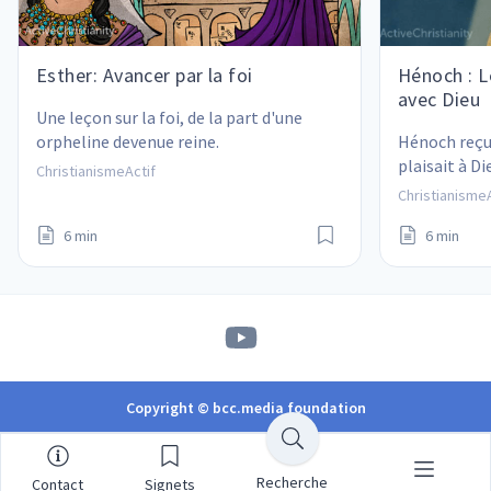
Esther: Avancer par la foi
Hénoch : L
avec Dieu
Une leçon sur la foi, de la part d'une 
orpheline devenue reine.
Hénoch reçut
plaisait à Di
ChristianismeActif
ChristianismeA
6 min
6 min
Copyright © bcc.media foundation
Recherche
Contact
Signets