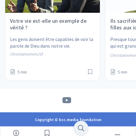
Votre vie est-elle un exemple de
Ils sacrifiè
vérité ?
filles aux i
Les gens doivent être capables de voir la 
Presque tous
parole de Dieu dans notre vie.
qui est grand
enfants devi
ChristianismeActif
ChristianismeA
monde. Mais 
veut pour no
5 min
5 min
Copyright © bcc.media foundation