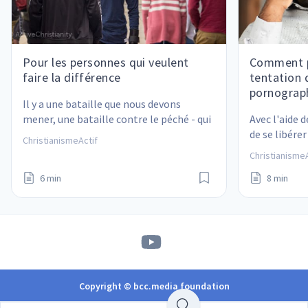
Pour les personnes qui veulent
Comment p
faire la différence
tentation 
pornograph
Il y a une bataille que nous devons 
mener, une bataille contre le péché - qui 
Avec l'aide d
est la racine de toute souffrance.
de se libére
ChristianismeActif
pornographi
ChristianismeA
6 min
8 min
Copyright © bcc.media foundation